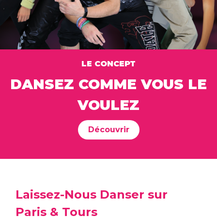
LE CONCEPT
DANSEZ COMME VOUS LE
VOULEZ
Découvrir
Laissez-Nous Danser sur
Paris & Tours